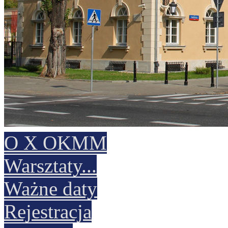
O X OKMM
Warsztaty
...
Ważne daty
Rejestracja