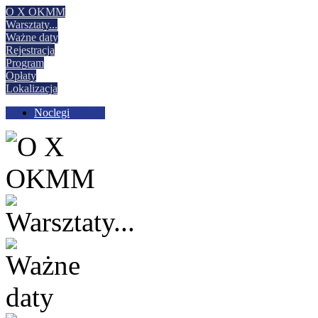
O X OKMM
Warsztaty
...
Ważne daty
Rejestracja
Program
Opłaty
Lokalizacja
Noclegi