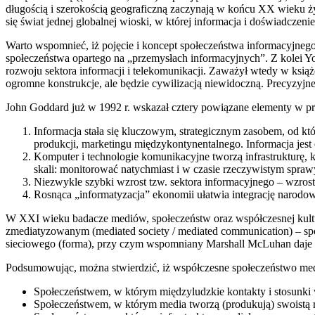
długością i szerokością geograficzną zaczynają w końcu XX wieku ż
się świat jednej globalnej wioski, w której informacja i doświadczen
Warto wspomnieć, iż pojęcie i koncept społeczeństwa informacyjnego
społeczeństwa opartego na „przemysłach informacyjnych”. Z kolei Y
rozwoju sektora informacji i telekomunikacji. Zaważył wtedy w książ
ogromne konstrukcje, ale będzie cywilizacją niewidoczną. Precyzyjn
John Goddard już w 1992 r. wskazał cztery powiązane elementy w pr
Informacja stała się kluczowym, strategicznym zasobem, od k
produkcji, marketingu międzykontynentalnego. Informacja jest 
Komputer i technologie komunikacyjne tworzą infrastrukturę, 
skali: monitorować natychmiast i w czasie rzeczywistym sprawy
Niezwykle szybki wzrost tzw. sektora informacyjnego – wzros
Rosnąca „informatyzacja” ekonomii ułatwia integrację narodo
W XXI wieku badacze mediów, społeczeństw oraz współczesnej kultury
zmediatyzowanym (mediated society / mediated communication) – społ
sieciowego (forma), przy czym wspomniany Marshall McLuhan daje 
Podsumowując, można stwierdzić, iż współczesne społeczeństwo medi
Społeczeństwem, w którym międzyludzkie kontakty i stosunki 
Społeczeństwem, w którym media tworzą (produkują) swoistą rz