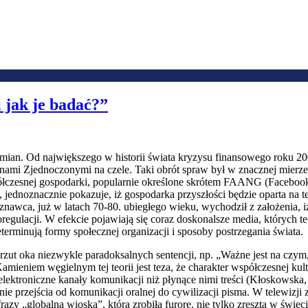
 jak je badać?”
zmian. Od największego w historii świata kryzysu finansowego roku 20
nami Zjednoczonymi na czele. Taki obrót spraw był w znacznej mierze
esnej gospodarki, popularnie określone skrótem FAANG (Facebook, 
jednoznacznie pokazuje, iż gospodarka przyszłości będzie oparta na t
znawca, już w latach 70-80. ubiegłego wieku, wychodził z założenia, 
egulacji. W efekcie pojawiają się coraz doskonalsze media, których t
eterminują formy społecznej organizacji i sposoby postrzegania świata.
ut oka niezwykle paradoksalnych sentencji, np. „Ważne jest na czym, 
eniem węgielnym tej teorii jest teza, że charakter współczesnej kult
elektroniczne kanały komunikacji niż płynące nimi treści (Kłoskowska
przejścia od komunikacji oralnej do cywilizacji pisma. W telewizji z
azy „globalna wioska”, która zrobiła furorę, nie tylko zresztą w świec