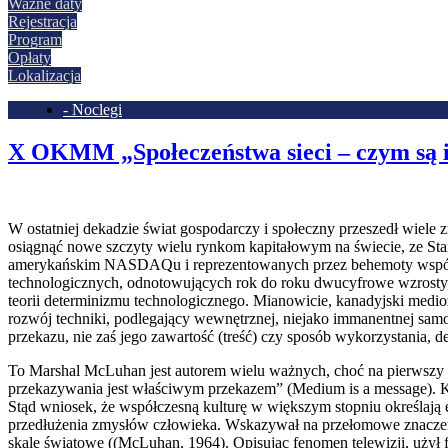
Ważne daty
Rejestracja
Program
Opłaty
Lokalizacja
- Noclegi
X OKMM „Społeczeństwa sieci – czym są i
W ostatniej dekadzie świat gospodarczy i społeczny przeszedł wiele 
osiągnąć nowe szczyty wielu rynkom kapitałowym na świecie, ze Sta
amerykańskim NASDAQu i reprezentowanych przez behemoty współcz
technologicznych, odnotowujących rok do roku dwucyfrowe wzrosty, 
teorii determinizmu technologicznego. Mianowicie, kanadyjski medio
rozwój techniki, podlegający wewnętrznej, niejako immanentnej samor
przekazu, nie zaś jego zawartość (treść) czy sposób wykorzystania, d
To Marshal McLuhan jest autorem wielu ważnych, choć na pierwszy rz
przekazywania jest właściwym przekazem” (Medium is a message). Kami
Stąd wniosek, że współczesną kulturę w większym stopniu określają 
przedłużenia zmysłów człowieka. Wskazywał na przełomowe znaczenie 
skalę światowę ((McLuhan, 1964). Opisując fenomen telewizji, użył fr