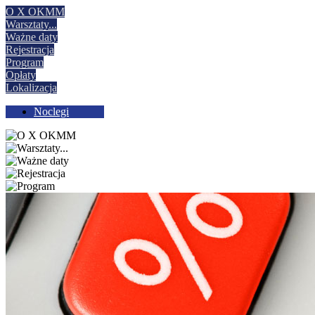
O X OKMM
Warsztaty
...
Ważne daty
Rejestracja
Program
Opłaty
Lokalizacja
Noclegi