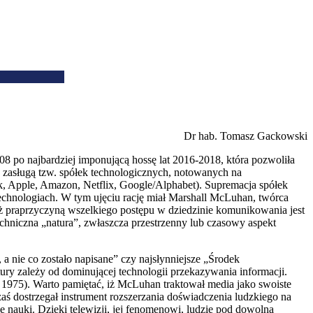
Dr hab. Tomasz Gackowski
08 po najbardziej imponującą hossę lat 2016-2018, która pozwoliła
 zasługą tzw. spółek technologicznych, notowanych na
Apple, Amazon, Netflix, Google/Alphabet). Supremacja spółek
echnologiach. W tym ujęciu rację miał Marshall McLuhan, twórca
iż praprzyczyną wszelkiego postępu w dziedzinie komunikowania jest
echniczna „natura”, zwłaszcza przestrzenny lub czasowy aspekt
a nie co zostało napisane” czy najsłynniejsze „Środek
ury zależy od dominującej technologii przekazywania informacji.
, 1975). Warto pamiętać, iż McLuhan traktował media jako swoiste
aś dostrzegał instrument rozszerzania doświadczenia ludzkiego na
ie nauki. Dzięki telewizji, jej fenomenowi, ludzie pod dowolną