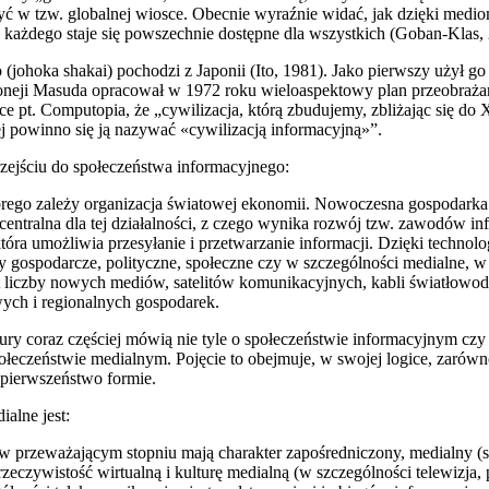
yć w tzw. globalnej wiosce. Obecnie wyraźnie widać, jak dzięki med
ie każdego staje się powszechnie dostępne dla wszystkich (Goban-Klas,
 (johoka shakai) pochodzi z Japonii (Ito, 1981). Jako pierwszy użył 
oneji Masuda opracował w 1972 roku wieloaspektowy plan przeobrażan
ce pt. Computopia, że „cywilizacja, którą zbudujemy, zbliżając się do
ej powinno się ją nazywać «cywilizacją informacyjną»”.
zejściu do społeczeństwa informacyjnego:
tórego zależy organizacja światowej ekonomii. Nowoczesna gospodark
centralna dla tej działalności, z czego wynika rozwój tzw. zawodów i
która umożliwia przesyłanie i przetwarzanie informacji. Dzięki techn
 gospodarcze, polityczne, społeczne czy w szczególności medialne, w 
t liczby nowych mediów, satelitów komunikacyjnych, kabli światłowo
wych i regionalnych gospodarek.
 coraz częściej mówią nie tyle o społeczeństwie informacyjnym czy o
eczeństwie medialnym. Pojęcie to obejmuje, w swojej logice, zarówno 
pierwszeństwo formie.
alne jest:
w przeważającym stopniu mają charakter zapośredniczony, medialny (
eczywistość wirtualną i kulturę medialną (w szczególności telewizja,