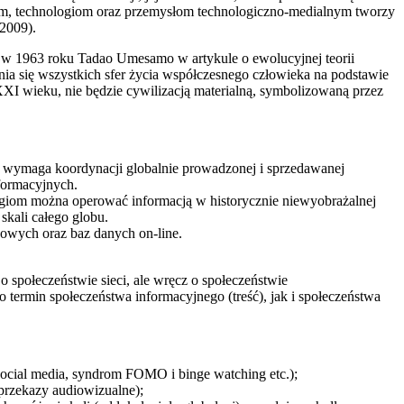
iom, technologiom oraz przemysłom technologiczno-medialnym tworzy
 2009).
go w 1963 roku Tadao Umesamo w artykule o ewolucyjnej teorii
ia się wszystkich sfer życia współczesnego człowieka na podstawie
 XXI wieku, nie będzie cywilizacją materialną, symbolizowaną przez
a wymaga koordynacji globalnie prowadzonej i sprzedawanej
nformacyjnych.
ologiom można operować informacją w historycznie niewyobrażalnej
skali całego globu.
dowych oraz baz danych on-line.
 społeczeństwie sieci, ale wręcz o społeczeństwie
termin społeczeństwa informacyjnego (treść), jak i społeczeństwa
social media, syndrom FOMO i binge watching etc.);
 przekazy audiowizualne);