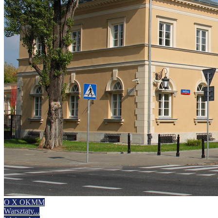
O X OKMM
Warsztaty
...